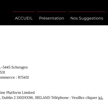
ACCUEIL
Présentation
Nos Suggestions
, L-5445 Schengen
531
Commerce : B75431
line Platform Limited
ow, Dublin 2 D02HX96, IRELAND Téléphone : Veuillez cliquer
ici.