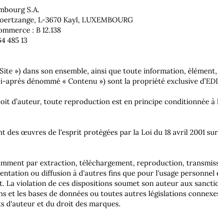
mbourg S.A.
e Noertzange, L-3670 Kayl, LUXEMBOURG
ommerce : B 12.138
4 485 13
e Site ») dans son ensemble, ainsi que toute information, élément,
(ci-après dénommé « Contenu ») sont la propriété exclusive d’ED
oit d’auteur, toute reproduction est en principe conditionnée 
des œuvres de l'esprit protégées par la Loi du 18 avril 2001 sur l
tamment par extraction, téléchargement, reproduction, transmiss
ntation ou diffusion à d'autres fins que pour l'usage personnel
it. La violation de ces dispositions soumet son auteur aux sanctio
isins et les bases de données ou toutes autres législations connex
s d'auteur et du droit des marques.