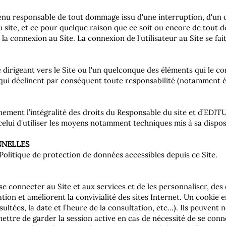
enu responsable de tout dommage issu d'une interruption, d'un d
u site, et ce pour quelque raison que ce soit ou encore de tout
a connexion au Site. La connexion de l'utilisateur au Site se fai
e dirigeant vers le Site ou l'un quelconque des éléments qui le 
ui déclinent par conséquent toute responsabilité (notamment édi
ement l’intégralité des droits du Responsable du site et d’EDITUS. 
elui d'utiliser les moyens notamment techniques mis à sa disposi
NNELLES
Politique de protection de données accessibles depuis ce Site.
e connecter au Site et aux services et de les personnaliser, des
igation et améliorent la convivialité des sites Internet. Un cookie 
nsultées, la date et l’heure de la consultation, etc…). Ils peuvent
mettre de garder la session active en cas de nécessité de se con