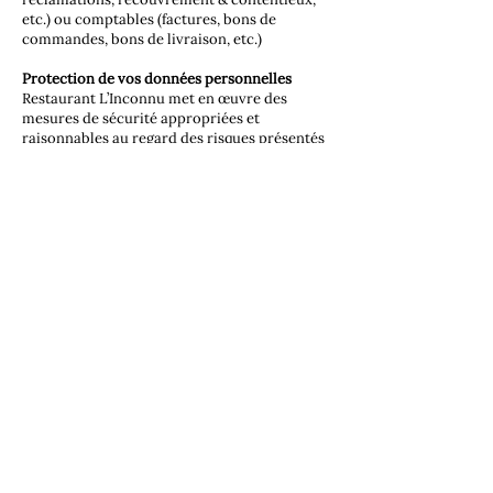
etc.) ou comptables (factures, bons de
commandes, bons de livraison, etc.)
Protection de vos données personnelles
Restaurant L’Inconnu met en œuvre des
mesures de sécurité appropriées et
raisonnables au regard des risques présentés
par les traitements, en vue de protéger vos
données personnelles contre la destruction,
la perte, la modification, la divulgation ou
l’accès sans autorisation et toute autre forme
de traitement illégal.
Tous les employés et sous-traitants de
Restaurant L’Inconnu qui ont accès à vos
données à caractère personnel dans le cadre
de leurs missions sont tenus à une stricte
confidentialité professionnelle. Ils n'accèdent
qu'aux seules données dont ils ont besoin
pour s'acquitter de leur tâche et sont
régulièrement sensibilisés ou formés au
respect des règles de conformité et de
sécurité s’appliquant à vos données à
caractère personnel.